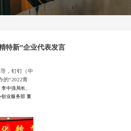
专精特新”企业代表发言
指导，钉钉（中
“2022青
局
李中强局长、
心创业服务部
董